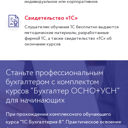
индивидуальное или корпоративное.
Свидетельство «1С»
Слушателям обучения 1С бесплатно выдаются
методические материалы, разработанные
фирмой 1С, а также свидетельство «1С» об
окончании курсов.
!
Станьте профессиональным
К
бухгалтером с комплектом
п
курсов “Бухгалтер ОСНО+УСН”
Из
для начинающих
ад
о
со
При прохождении комплексного обучающего
Пе
курса "1С:Бухгалтерия 8". Практическое освоение