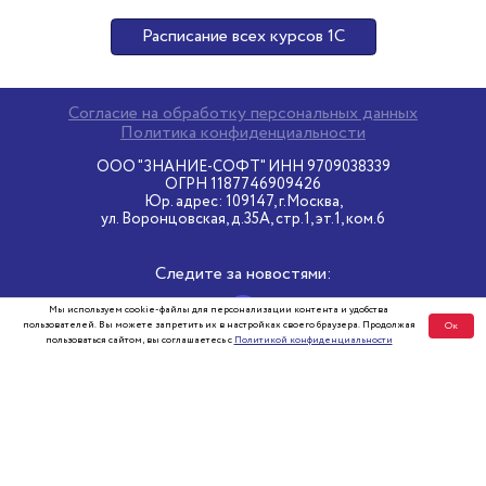
Расписание всех курсов 1С
Согласие на обработку персональных данных
Политика конфиденциальности
ООО "ЗНАНИЕ-СОФТ" ИНН 9709038339
ОГРН 1187746909426
Юр. адрес: 109147, г.Москва,
ул. Воронцовская, д.35А, стр.1, эт.1, ком.6
Следите за новостями:
Мы используем cookie-файлы для персонализации контента и удобства
пользователей. Вы можете запретить их в настройках своего браузера. Продолжая
Ок
пользоваться сайтом, вы соглашаетесь с
Политикой конфиденциальности
Разработка - «StudioBit»
Все права защищены ©2000-2026 «Софт-маркет»